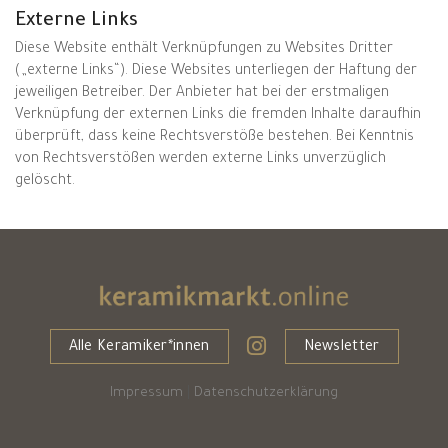
Externe Links
Diese Website enthält Verknüpfungen zu Websites Dritter
(„externe Links“). Diese Websites unterliegen der Haftung der
jeweiligen Betreiber. Der Anbieter hat bei der erstmaligen
Verknüpfung der externen Links die fremden Inhalte daraufhin
überprüft, dass keine Rechtsverstöße bestehen. Bei Kenntnis
von Rechtsverstößen werden externe Links unverzüglich
gelöscht.
Alle Keramiker*innen
Newsletter
Impressum
|
Datenschutzerklärung